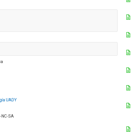
ca
ogía UADY
BY-NC-SA