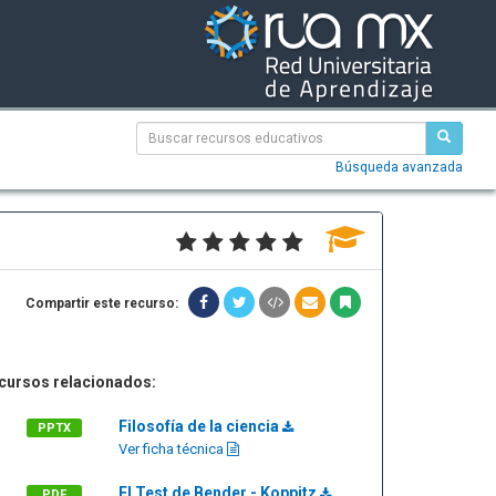
Búsqueda avanzada
Compartir este recurso:
cursos relacionados:
Filosofía de la ciencia
PPTX
Ver ficha técnica
El Test de Bender - Koppitz
PDF