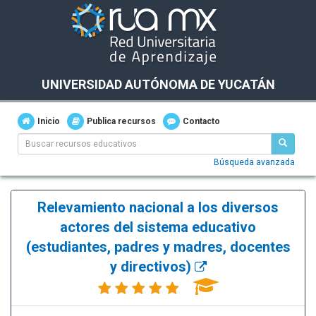
UNIVERSIDAD AUTÓNOMA DE YUCATÁN
Inicio
Publica recursos
Contacto
Búsqueda avanzada
Relevamiento nacional a los diversos
actores del sistema educativo
(estudiantes, padres y madres, docentes
y directivos)