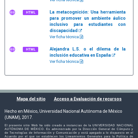
La metacognición: Una herramienta
HTML
para promover un ambiente áulico
inclusivo para estudiantes con
discapacidad
Ver ficha técnica
Alejandra L.S. o el dilema de la
HTML
inclusión educativa en España
Ver ficha técnica
Mapa del sitio
Acceso a Evaluación de recursos
Hecho en México, Universidad Nacional Autónoma de México
(UNAM), 2017.
El presente sitio Web ha sido creado a instancias de la UNIVERSIDAD NACIONAL
AUTÓNOMA DE MÉXICO. Es administrado por la Dirección General de Cómputo y
de Tecnologías de Información y Comunicación y está apegado a lo dispuesto en el
Acuerdo por el que se establecen los Lineamientos Generales para la Política de