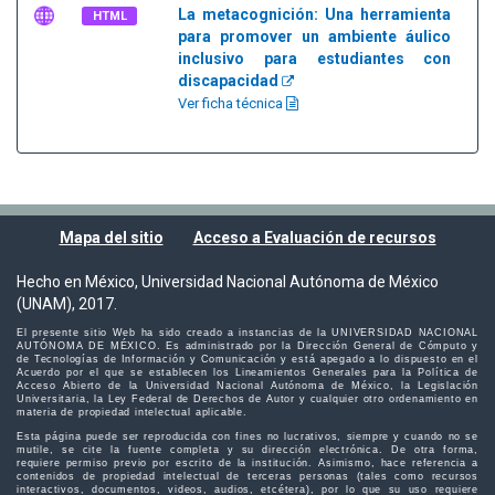
La metacognición: Una herramienta
HTML
para promover un ambiente áulico
inclusivo para estudiantes con
discapacidad
Ver ficha técnica
Mapa del sitio
Acceso a Evaluación de recursos
Hecho en México, Universidad Nacional Autónoma de México
(UNAM), 2017.
El presente sitio Web ha sido creado a instancias de la UNIVERSIDAD NACIONAL
AUTÓNOMA DE MÉXICO. Es administrado por la Dirección General de Cómputo y
de Tecnologías de Información y Comunicación y está apegado a lo dispuesto en el
Acuerdo por el que se establecen los Lineamientos Generales para la Política de
Acceso Abierto de la Universidad Nacional Autónoma de México, la Legislación
Universitaria, la Ley Federal de Derechos de Autor y cualquier otro ordenamiento en
materia de propiedad intelectual aplicable.
Esta página puede ser reproducida con fines no lucrativos, siempre y cuando no se
mutile, se cite la fuente completa y su dirección electrónica. De otra forma,
requiere permiso previo por escrito de la institución. Asimismo, hace referencia a
contenidos de propiedad intelectual de terceras personas (tales como recursos
interactivos, documentos, videos, audios, etcétera), por lo que su uso requiere