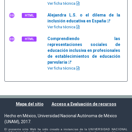
Ver ficha técnica
Alejandra L.S. o el dilema de la
HTML
inclusión educativa en España
Ver ficha técnica
Comprendiendo las
HTML
representaciones sociales de
educación inclusiva en profesionales
de establecimientos de educación
parvularia
Ver ficha técnica
Mapa del sitio
Acceso a Evaluación de recursos
Hecho en México, Universidad Nacional Autónoma de México
(UNAM), 2017.
El presente sitio Web ha sido creado a instancias de la UNIVERSIDAD NACIONAL