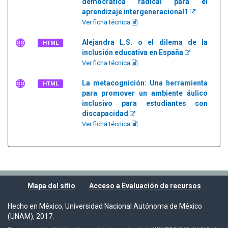
democrática radical para el
aprendizaje intergeneracional1
Ver ficha técnica
Alejandra L.S. o el dilema de la
HTML
inclusión educativa en España
Ver ficha técnica
La metacognición: Una herramienta
HTML
para promover un ambiente áulico
inclusivo para estudiantes con
discapacidad
Ver ficha técnica
Mapa del sitio
Acceso a Evaluación de recursos
Hecho en México, Universidad Nacional Autónoma de México
(UNAM), 2017.