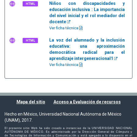
Niños con discapacidades y
HTML
educación inclusiva : La importancia
del nivel inicial y el rol mediador del
docente
Ver ficha técnica
La voz del alumnado y la inclusión
HTML
educativa: una aproximación
democrática radical para el
aprendizaje intergeneracional1
Ver ficha técnica
Mapa del sitio
Acceso a Evaluación de recursos
Hecho en México, Universidad Nacional Autónoma de México
(UNAM), 2017.
El presente sitio Web ha sido creado a instancias de la UNIVERSIDAD NACIONAL
AUTÓNOMA DE MÉXICO. Es administrado por la Dirección General de Cómputo y
de Tecnologías de Información y Comunicación y está apegado a lo dispuesto en el