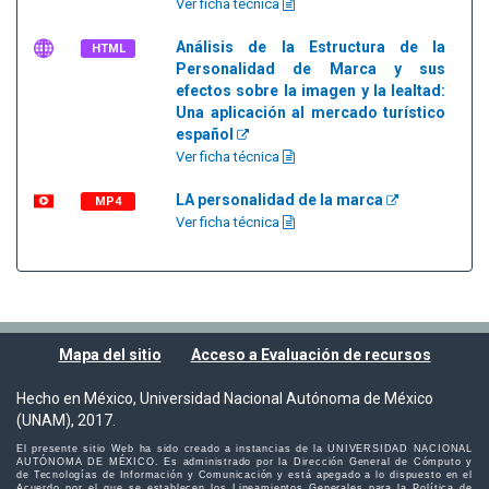
Ver ficha técnica
Análisis de la Estructura de la
HTML
Personalidad de Marca y sus
efectos sobre la imagen y la lealtad:
Una aplicación al mercado turístico
español
Ver ficha técnica
LA personalidad de la marca
MP4
Ver ficha técnica
Mapa del sitio
Acceso a Evaluación de recursos
Hecho en México, Universidad Nacional Autónoma de México
(UNAM), 2017.
El presente sitio Web ha sido creado a instancias de la UNIVERSIDAD NACIONAL
AUTÓNOMA DE MÉXICO. Es administrado por la Dirección General de Cómputo y
de Tecnologías de Información y Comunicación y está apegado a lo dispuesto en el
Acuerdo por el que se establecen los Lineamientos Generales para la Política de