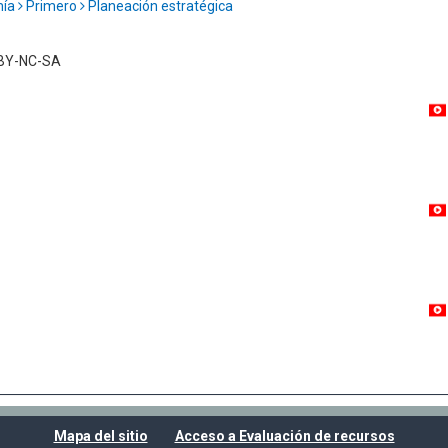
mía
Primero
Planeación estratégica
C BY-NC-SA
Mapa del sitio
Acceso a Evaluación de recursos