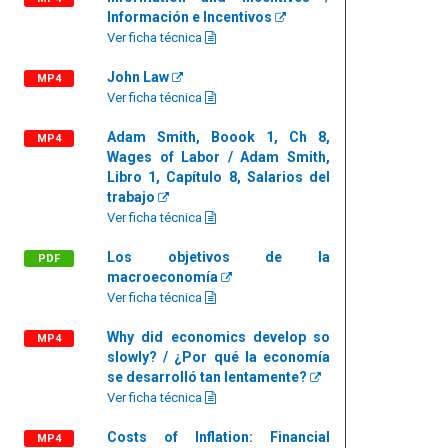
Información e Incentivos
Ver ficha técnica
John Law
MP4
Ver ficha técnica
Adam Smith, Boook 1, Ch 8,
MP4
Wages of Labor / Adam Smith,
Libro 1, Capítulo 8, Salarios del
trabajo
Ver ficha técnica
Los objetivos de la
PDF
macroeconomía
Ver ficha técnica
Why did economics develop so
MP4
slowly? / ¿Por qué la economía
se desarrolló tan lentamente?
Ver ficha técnica
Costs of Inflation: Financial
MP4