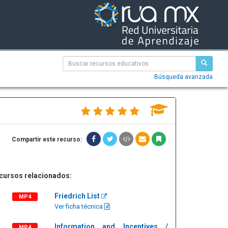
Búsqueda avanzada
Compartir este recurso:
cursos relacionados:
Friedrich List
MP4
Ver ficha técnica
Information and Incentives /
MP4