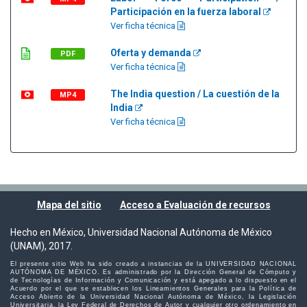
Participación en la fuerza laboral
Ver ficha técnica
Oferta y demanda
PDF
Ver ficha técnica
The India question / La cuestión de la
MP4
India
Ver ficha técnica
Mapa del sitio
Acceso a Evaluación de recursos
Hecho en México, Universidad Nacional Autónoma de México
(UNAM), 2017.
El presente sitio Web ha sido creado a instancias de la UNIVERSIDAD NACIONAL
AUTÓNOMA DE MÉXICO. Es administrado por la Dirección General de Cómputo y
de Tecnologías de Información y Comunicación y está apegado a lo dispuesto en el
Acuerdo por el que se establecen los Lineamientos Generales para la Política de
Acceso Abierto de la Universidad Nacional Autónoma de México, la Legislación
Universitaria, la Ley Federal de Derechos de Autor y cualquier otro ordenamiento en