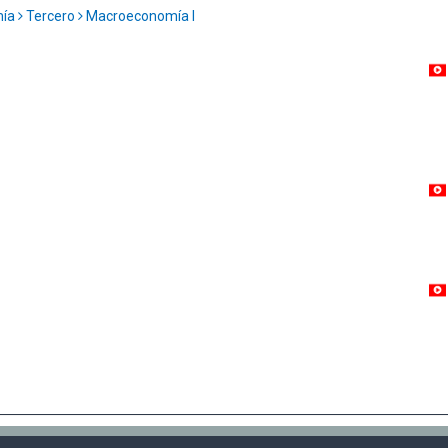
mía
Tercero
Macroeconomía I