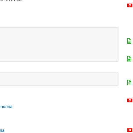
onomía
mía