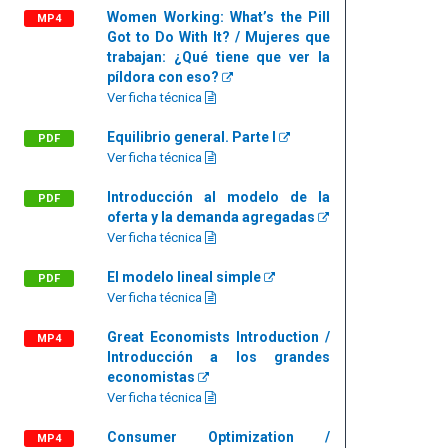
Women Working: What’s the Pill
MP4
Got to Do With It? / Mujeres que
trabajan: ¿Qué tiene que ver la
píldora con eso?
Ver ficha técnica
Equilibrio general. Parte I
PDF
Ver ficha técnica
Introducción al modelo de la
PDF
oferta y la demanda agregadas
Ver ficha técnica
El modelo lineal simple
PDF
Ver ficha técnica
Great Economists Introduction /
MP4
Introducción a los grandes
economistas
Ver ficha técnica
Consumer Optimization /
MP4