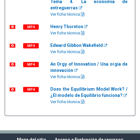
Tema 4. La economía de
entreguerras
Ver ficha técnica
Henry Thornton
MP4
Ver ficha técnica
Edward Gibbon Wakefield
MP4
Ver ficha técnica
An Orgy of Innovation / Una orgía de
MP4
innovación
Ver ficha técnica
Does the Equilibrium Model Work? /
MP4
¿El modelo de Equilibrio funciona?
Ver ficha técnica
Mapa del sitio
Acceso a Evaluación de recursos