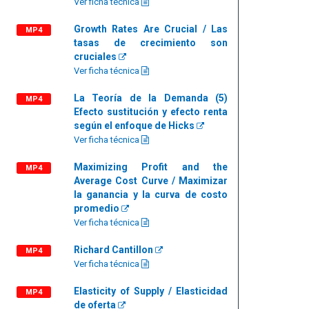
Ver ficha técnica
Growth Rates Are Crucial / Las
MP4
tasas de crecimiento son
cruciales
Ver ficha técnica
La Teoría de la Demanda (5)
MP4
Efecto sustitución y efecto renta
según el enfoque de Hicks
Ver ficha técnica
Maximizing Profit and the
MP4
Average Cost Curve / Maximizar
la ganancia y la curva de costo
promedio
Ver ficha técnica
Richard Cantillon
MP4
Ver ficha técnica
Elasticity of Supply / Elasticidad
MP4
de oferta