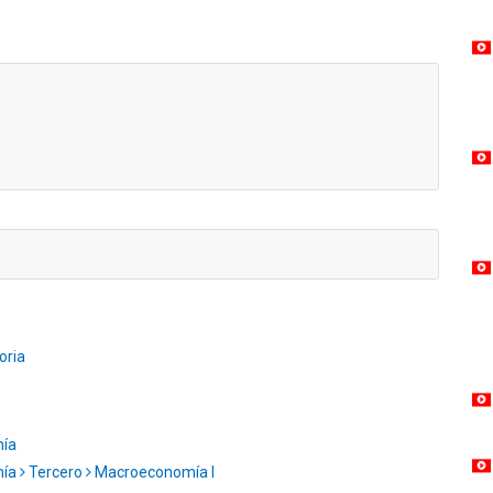
oria
mía
mía
Tercero
Macroeconomía I