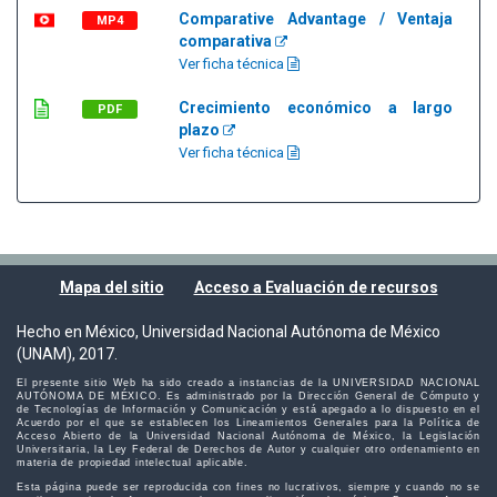
Comparative Advantage / Ventaja
MP4
comparativa
Ver ficha técnica
Crecimiento económico a largo
PDF
plazo
Ver ficha técnica
Mapa del sitio
Acceso a Evaluación de recursos
Hecho en México, Universidad Nacional Autónoma de México
(UNAM), 2017.
El presente sitio Web ha sido creado a instancias de la UNIVERSIDAD NACIONAL
AUTÓNOMA DE MÉXICO. Es administrado por la Dirección General de Cómputo y
de Tecnologías de Información y Comunicación y está apegado a lo dispuesto en el
Acuerdo por el que se establecen los Lineamientos Generales para la Política de
Acceso Abierto de la Universidad Nacional Autónoma de México, la Legislación
Universitaria, la Ley Federal de Derechos de Autor y cualquier otro ordenamiento en
materia de propiedad intelectual aplicable.
Esta página puede ser reproducida con fines no lucrativos, siempre y cuando no se