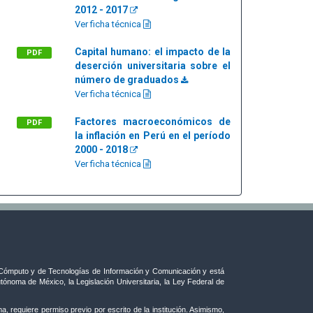
2012 - 2017
Ver ficha técnica
Capital humano: el impacto de la
PDF
deserción universitaria sobre el
número de graduados
Ver ficha técnica
Factores macroeconómicos de
PDF
la inflación en Perú en el período
2000 - 2018
Ver ficha técnica
ómputo y de Tecnologías de Información y Comunicación y está
tónoma de México, la Legislación Universitaria, la Ley Federal de
, requiere permiso previo por escrito de la institución. Asimismo,