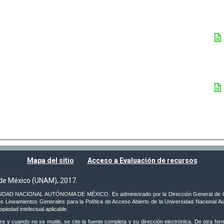
Mapa del sitio
Acceso a Evaluación de recursos
de México (UNAM), 2017.
VERSIDAD NACIONAL AUTÓNOMA DE MÉXICO. Es administrado por la Dirección General de C
s Lineamientos Generales para la Política de Acceso Abierto de la Universidad Nacional Au
iedad intelectual aplicable.
e y cuando no se mutile, se cite la fuente completa y su dirección electrónica. De otra forma