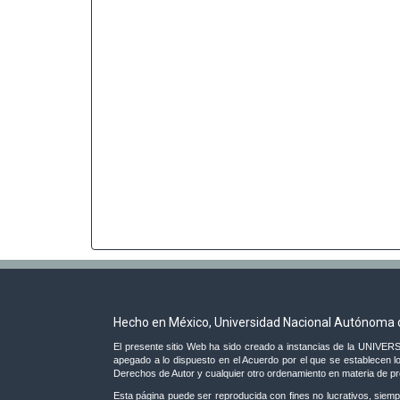
Hecho en México, Universidad Nacional Autónoma 
El presente sitio Web ha sido creado a instancias de la UNI
apegado a lo dispuesto en el Acuerdo por el que se establecen lo
Derechos de Autor y cualquier otro ordenamiento en materia de prop
Esta página puede ser reproducida con fines no lucrativos, siempr