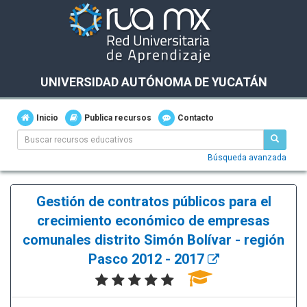
UNIVERSIDAD AUTÓNOMA DE YUCATÁN
Inicio
Publica recursos
Contacto
Búsqueda avanzada
Gestión de contratos públicos para el
crecimiento económico de empresas
comunales distrito Simón Bolívar - región
Pasco 2012 - 2017