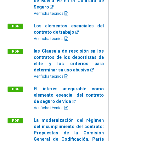
de Buena Fe en el Contrato de
Seguro
Ver ficha técnica
Los elementos esenciales del
PDF
contrato de trabajo
Ver ficha técnica
las Clausula de rescisión en los
PDF
contratos de los deportistas de
elite y los criterios para
determinar su uso abusivo
Ver ficha técnica
El interés asegurable como
PDF
elemento esencial del contrato
de seguro de vida
Ver ficha técnica
La modernización del régimen
PDF
del incumplimiento del contrato:
Propuestas de la Comisión
General de Codificación. Parte