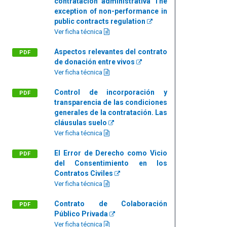
contratación administrativa The
exception of non-performance in
public contracts regulation
Ver ficha técnica
Aspectos relevantes del contrato
PDF
de donación entre vivos
Ver ficha técnica
Control de incorporación y
PDF
transparencia de las condiciones
generales de la contratación. Las
cláusulas suelo
Ver ficha técnica
El Error de Derecho como Vicio
PDF
del Consentimiento en los
Contratos Civiles
Ver ficha técnica
Contrato de Colaboración
PDF
Público Privada
Ver ficha técnica