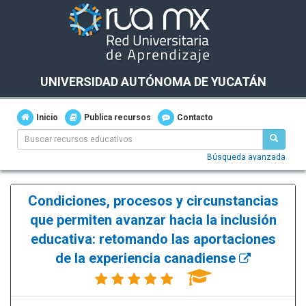
UNIVERSIDAD AUTÓNOMA DE YUCATÁN
Inicio
Publica recursos
Contacto
Búsqueda avanzada
Condiciones, procesos y circunstancias
que permiten avanzar hacia la inclusión
educativa: retomando las aportaciones
de la experiencia canadiense