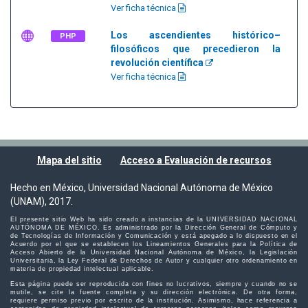
Ver ficha técnica
Los ascendientes histórico–
PHP
filosóficos que precedieron la
revolución científica
Ver ficha técnica
Mapa del sitio
Acceso a Evaluación de recursos
Hecho en México, Universidad Nacional Autónoma de México
(UNAM), 2017.
El presente sitio Web ha sido creado a instancias de la UNIVERSIDAD NACIONAL
AUTÓNOMA DE MÉXICO. Es administrado por la Dirección General de Cómputo y
de Tecnologías de Información y Comunicación y está apegado a lo dispuesto en el
Acuerdo por el que se establecen los Lineamientos Generales para la Política de
Acceso Abierto de la Universidad Nacional Autónoma de México, la Legislación
Universitaria, la Ley Federal de Derechos de Autor y cualquier otro ordenamiento en
materia de propiedad intelectual aplicable.
Esta página puede ser reproducida con fines no lucrativos, siempre y cuando no se
mutile, se cite la fuente completa y su dirección electrónica. De otra forma,
requiere permiso previo por escrito de la institución. Asimismo, hace referencia a