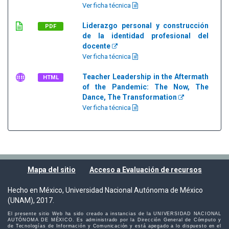
Ver ficha técnica
Liderazgo personal y construcción
PDF
de la identidad profesional del
docente
Ver ficha técnica
Teacher Leadership in the Aftermath
HTML
of the Pandemic: The Now, The
Dance, The Transformation
Ver ficha técnica
Mapa del sitio
Acceso a Evaluación de recursos
Hecho en México, Universidad Nacional Autónoma de México
(UNAM), 2017.
El presente sitio Web ha sido creado a instancias de la UNIVERSIDAD NACIONAL
AUTÓNOMA DE MÉXICO. Es administrado por la Dirección General de Cómputo y
de Tecnologías de Información y Comunicación y está apegado a lo dispuesto en el