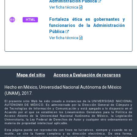
Administración Pública
Ver ficha técnica
Fortaleza ética en gobernantes y
HTML
funcionarios de la Administración
Pública
Ver ficha técnica
Mapa del sitio
Acceso a Evaluación de recursos
Hecho en México, Universidad Nacional Autónoma de México
(UNAM), 2017.
El presente sitio Web ha sido creado a instancias de la UNIVERSIDAD NACIONAL
AUTÓNOMA DE MÉXICO. Es administrado por la Dirección General de Cómputo y
de Tecnologías de Información y Comunicación y está apegado a lo dispuesto en el
Acuerdo por el que se establecen los Lineamientos Generales para la Política de
Acceso Abierto de la Universidad Nacional Autónoma de México, la Legislación
Universitaria, la Ley Federal de Derechos de Autor y cualquier otro ordenamiento en
materia de propiedad intelectual aplicable.
Esta página puede ser reproducida con fines no lucrativos, siempre y cuando no se
mutile, se cite la fuente completa y su dirección electrónica. De otra forma,