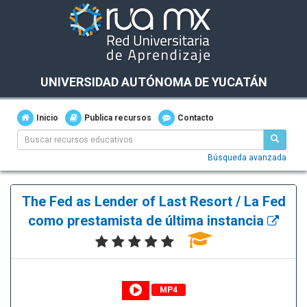
UNIVERSIDAD AUTÓNOMA DE YUCATÁN
Inicio
Publica recursos
Contacto
Búsqueda avanzada
The Fed as Lender of Last Resort / La Fed
como prestamista de última instancia
MP4