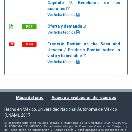
Capítulo 9, Beneficios de las
acciones
Ver ficha técnica
Oferta y demanda
PDF
Ver ficha técnica
Frederic Bastiat on the Seen and
MP4
Unseen / Frederic Bastiat sobre lo
visto y lo invisible
Ver ficha técnica
Mapa del sitio
Acceso a Evaluación de recursos
Hecho en México, Universidad Nacional Autónoma de México
(UNAM), 2017.
El presente sitio Web ha sido creado a instancias de la UNIVERSIDAD NACIONAL
AUTÓNOMA DE MÉXICO. Es administrado por la Dirección General de Cómputo y
de Tecnologías de Información y Comunicación y está apegado a lo dispuesto en el