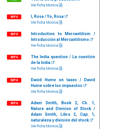
Ver ficha técnica
I, Rose / Yo, Rosa
MP4
Ver ficha técnica
Introduction to Mercantilism /
MP4
Introducción al Mercantilismo
Ver ficha técnica
The India question / La cuestión
MP4
de la India
Ver ficha técnica
David Hume on taxes / David
MP4
Hume sobre los impuestos
Ver ficha técnica
Adam Smith, Book 2, Ch. 1,
MP4
Nature and Division of Stock /
Adam Smith, Libro 2, Cap. 1,
naturaleza y división del stock
Ver ficha técnica