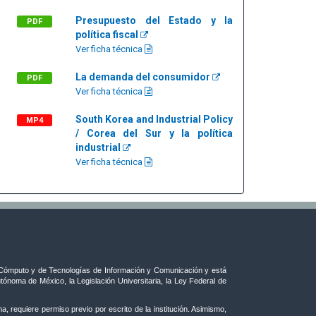
Presupuesto del Estado y la
PDF
política fiscal
Ver ficha técnica
La demanda del consumidor
PDF
Ver ficha técnica
South Korea and Industrial Policy
MP4
/ Corea del Sur y la política
industrial
Ver ficha técnica
ómputo y de Tecnologías de Información y Comunicación y está
tónoma de México, la Legislación Universitaria, la Ley Federal de
, requiere permiso previo por escrito de la institución. Asimismo,