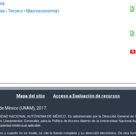
mía
mía
Tercero
Macroeconomía I
Mapa del sitio
Acceso a Evaluación de recursos
de México (UNAM), 2017.
VERSIDAD NACIONAL AUTÓNOMA DE MÉXICO. Es administrado por la Dirección General de C
s Lineamientos Generales para la Política de Acceso Abierto de la Universidad Nacional Au
iedad intelectual aplicable.
e y cuando no se mutile, se cite la fuente completa y su dirección electrónica. De otra forma