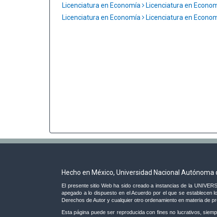
Licenciatura en Economía
Licenciatura en Econo
Licenciatura en Economía
Licenciatura en Econo
Hecho en México, Universidad Nacional Autónoma 
El presente sitio Web ha sido creado a instancias de la UNI
apegado a lo dispuesto en el Acuerdo por el que se establecen lo
Derechos de Autor y cualquier otro ordenamiento en materia de prop
Esta página puede ser reproducida con fines no lucrativos, siempr