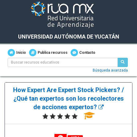
UNIVERSIDAD AUTÓNOMA DE YUCATÁN
Inicio
Publica recursos
Contacto
Búsqueda avanzada
How Expert Are Expert Stock Pickers? /
¿Qué tan expertos son los recolectores
de acciones expertos?