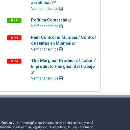
aerolíneas
Ver ficha técnica
Política Comercial
PDF
Ver ficha técnica
Rent Control in Mumbai / Control
MP4
de rentas en Mumbai
Ver ficha técnica
The Marginal Product of Labor /
MP4
El producto marginal del trabajo
Ver ficha técnica
ómputo y de Tecnologías de Información y Comunicación y está
tónoma de México, la Legislación Universitaria, la Ley Federal de