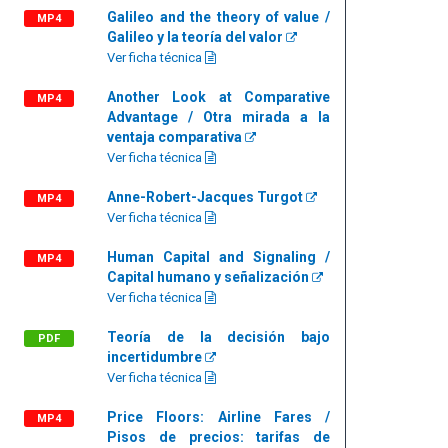
Galileo and the theory of value /
MP4
Galileo y la teoría del valor
Ver ficha técnica
Another Look at Comparative
MP4
Advantage / Otra mirada a la
ventaja comparativa
Ver ficha técnica
Anne-Robert-Jacques Turgot
MP4
Ver ficha técnica
Human Capital and Signaling /
MP4
Capital humano y señalización
Ver ficha técnica
Teoría de la decisión bajo
PDF
incertidumbre
Ver ficha técnica
Price Floors: Airline Fares /
MP4
Pisos de precios: tarifas de