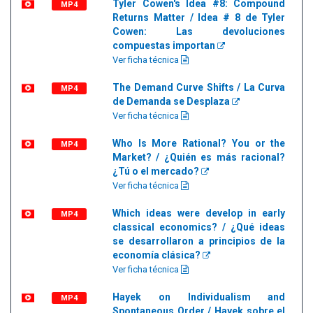
Tyler Cowen's Idea #8: Compound
MP4
Returns Matter / Idea # 8 de Tyler
Cowen: Las devoluciones
compuestas importan
Ver ficha técnica
The Demand Curve Shifts / La Curva
MP4
de Demanda se Desplaza
Ver ficha técnica
Who Is More Rational? You or the
MP4
Market? / ¿Quién es más racional?
¿Tú o el mercado?
Ver ficha técnica
Which ideas were develop in early
MP4
classical economics? / ¿Qué ideas
se desarrollaron a principios de la
economía clásica?
Ver ficha técnica
Hayek on Individualism and
MP4
Spontaneous Order / Hayek sobre el