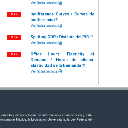
Ver ficha técnica
Indifference Curves / Curvas de
MP4
Indiferencia
Ver ficha técnica
Splitting GDP / División del PIB
MP4
Ver ficha técnica
Office Hours: Elasticity of
MP4
Demand / Horas de oficina:
Elasticidad de la Demanda
Ver ficha técnica
ómputo y de Tecnologías de Información y Comunicación y está
tónoma de México, la Legislación Universitaria, la Ley Federal de