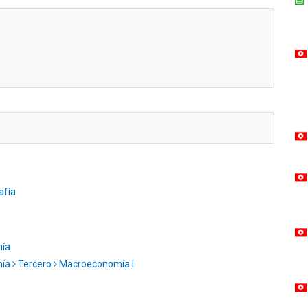
afía
mía
mía
Tercero
Macroeconomía I