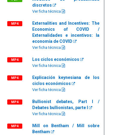
discretos
Ver ficha técnica
Externalities and Incentives: The
MP4
Economics of COVID /
Externalidades e incentivos: la
economía de COVID
Ver ficha técnica
Los ciclos económicos
MP4
Ver ficha técnica
Explicación keynesiana de los
MP4
ciclos económicos
Ver ficha técnica
Bullionist debates, Part I /
MP4
Debates bullionistas, parte I
Ver ficha técnica
Mill on Bentham / Mill sobre
MP4
Bentham