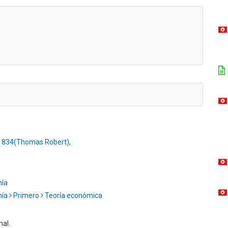
-1834(Thomas Robert),
mía
mía
Primero
Teoría económica
nal.