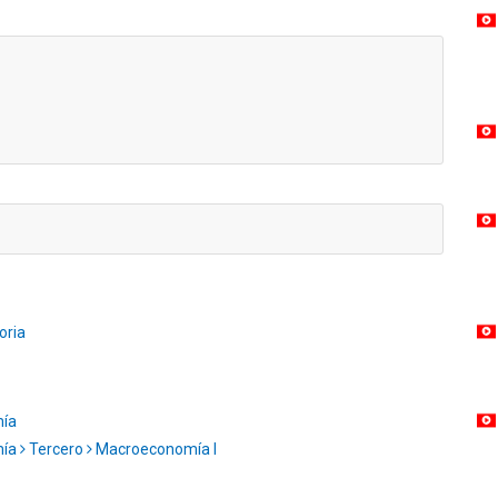
oria
mía
mía
Tercero
Macroeconomía I