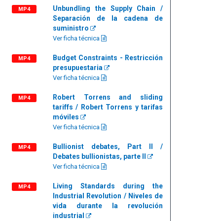
Unbundling the Supply Chain /
MP4
Separación de la cadena de
suministro
Ver ficha técnica
Budget Constraints - Restricción
MP4
presupuestaria
Ver ficha técnica
Robert Torrens and sliding
MP4
tariffs / Robert Torrens y tarifas
móviles
Ver ficha técnica
Bullionist debates, Part II /
MP4
Debates bullionistas, parte II
Ver ficha técnica
Living Standards during the
MP4
Industrial Revolution / Niveles de
vida durante la revolución
industrial