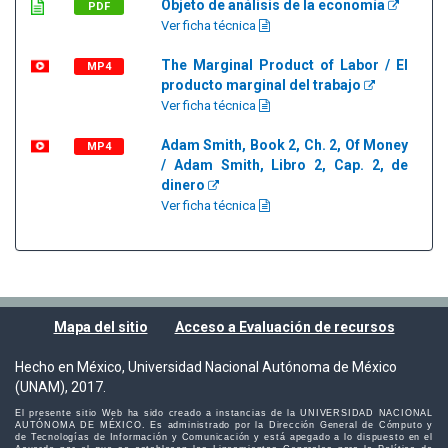
Objeto de análisis de la economía
PDF
Ver ficha técnica
The Marginal Product of Labor / El
MP4
producto marginal del trabajo
Ver ficha técnica
Adam Smith, Book 2, Ch. 2, Of Money
MP4
/ Adam Smith, Libro 2, Cap. 2, de
dinero
Ver ficha técnica
Mapa del sitio
Acceso a Evaluación de recursos
Hecho en México, Universidad Nacional Autónoma de México
(UNAM), 2017.
El presente sitio Web ha sido creado a instancias de la UNIVERSIDAD NACIONAL
AUTÓNOMA DE MÉXICO. Es administrado por la Dirección General de Cómputo y
de Tecnologías de Información y Comunicación y está apegado a lo dispuesto en el