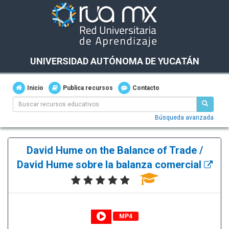
UNIVERSIDAD AUTÓNOMA DE YUCATÁN
Inicio
Publica recursos
Contacto
Búsqueda avanzada
David Hume on the Balance of Trade /
David Hume sobre la balanza comercial
MP4