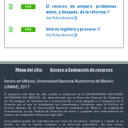
El recurso de amparo: problemas
PDF
antes, y después, de la reforma
Ver ficha técnica
Interés legítimo y proceso
PDF
Ver ficha técnica
Mapa del sitio
Acceso a Evaluación de recursos
Hecho en México, Universidad Nacional Autónoma de México
(UNAM), 2017.
El presente sitio Web ha sido creado a instancias de la UNIVERSIDAD NACIONAL
AUTÓNOMA DE MÉXICO. Es administrado por la Dirección General de Cómputo y
de Tecnologías de Información y Comunicación y está apegado a lo dispuesto en el
Acuerdo por el que se establecen los Lineamientos Generales para la Política de
Acceso Abierto de la Universidad Nacional Autónoma de México, la Legislación
Universitaria, la Ley Federal de Derechos de Autor y cualquier otro ordenamiento en
materia de propiedad intelectual aplicable.
Esta página puede ser reproducida con fines no lucrativos, siempre y cuando no se
mutile, se cite la fuente completa y su dirección electrónica. De otra forma,