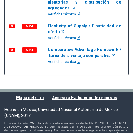
aleatorias y distribución de
agregados.
Ver ficha técnica
Elasticity of Supply / Elasticidad de
MP4
oferta
Ver ficha técnica
Comparative Advantage Homework /
MP4
Tarea de la ventaja comparativa
Ver ficha técnica
Mapa del sitio
Acceso a Evaluación de recursos
Hecho en México, Universidad Nacional Autónoma de México
(UNAM), 2017.
El presente sitio Web ha sido creado a instancias de la UNIVERSIDAD NACIONAL
AUTÓNOMA DE MÉXICO. Es administrado por la Dirección General de Cómputo y
de Tecnologías de Información y Comunicación y está apegado a lo dispuesto en el