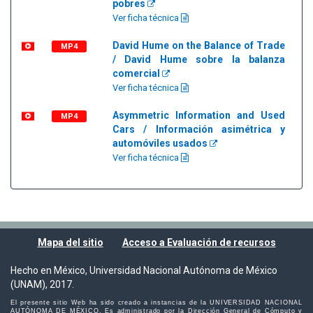
pobres
Ver ficha técnica
David Hume on the Balance of Trade
MP4
/ David Hume sobre la balanza
comercial
Ver ficha técnica
Asymmetric Information and Used
MP4
Cars / Información asimétrica y
automóviles usados
Ver ficha técnica
Mapa del sitio
Acceso a Evaluación de recursos
Hecho en México, Universidad Nacional Autónoma de México
(UNAM), 2017.
El presente sitio Web ha sido creado a instancias de la UNIVERSIDAD NACIONAL
AUTÓNOMA DE MÉXICO. Es administrado por la Dirección General de Cómputo y