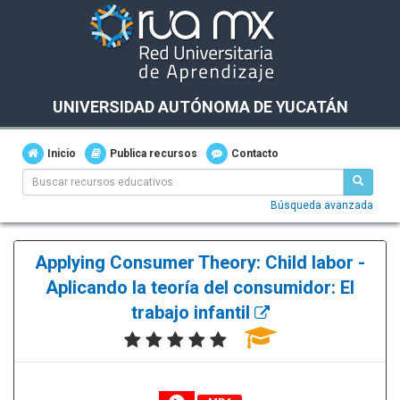
UNIVERSIDAD AUTÓNOMA DE YUCATÁN
Inicio
Publica recursos
Contacto
Búsqueda avanzada
Applying Consumer Theory: Child labor -
Aplicando la teoría del consumidor: El
trabajo infantil