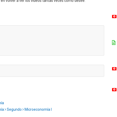
en volver a ver los videos tantas veces como desee.
mía
mía
Segundo
Microeconomía I