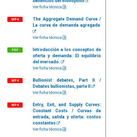
beneficios del monopolio
Ver ficha técnica
The Aggregate Demand Curve /
MP4
La curva de demanda agregada
Ver ficha técnica
Introducción a los conceptos de
PDF
oferta y demanda: El equilibrio
del mercado.
Ver ficha técnica
Bullionist debates, Part II /
MP4
Debates bullionistas, parte II
Ver ficha técnica
Entry, Exit, and Supply Curves:
MP4
Constant Costs / Curvas de
entrada, salida y oferta: costos
constantes
Ver ficha técnica