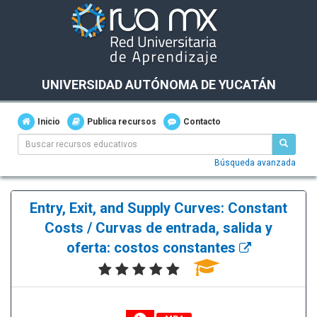
UNIVERSIDAD AUTÓNOMA DE YUCATÁN
Inicio
Publica recursos
Contacto
Búsqueda avanzada
Entry, Exit, and Supply Curves: Constant
Costs / Curvas de entrada, salida y
oferta: costos constantes