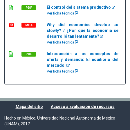
El control del sistema productivo
PDF
Ver ficha técnica
Why did economics develop so
MP4
slowly? / ¿Por qué la economía se
desarrolló tan lentamente?
Ver ficha técnica
Introducción a los conceptos de
PDF
oferta y demanda: El equilibrio del
mercado.
Ver ficha técnica
Mapa del sitio
Acceso a Evaluación de recursos
Hecho en México, Universidad Nacional Autónoma de México
(UNAM), 2017.