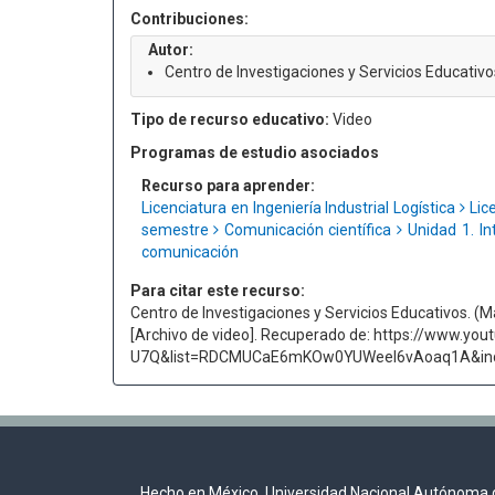
Contribuciones:
Autor:
Centro de Investigaciones y Servicios Educativo
Tipo de recurso educativo:
Video
Programas de estudio asociados
Recurso para aprender:
Licenciatura en Ingeniería Industrial Logística
Lice
semestre
Comunicación científica
Unidad 1. In
comunicación
Para citar este recurso:
Centro de Investigaciones y Servicios Educativos. (M
[Archivo de video]. Recuperado de: https://www.y
U7Q&list=RDCMUCaE6mKOw0YUWeel6vAoaq1A&in
Hecho en México, Universidad Nacional Autónoma 