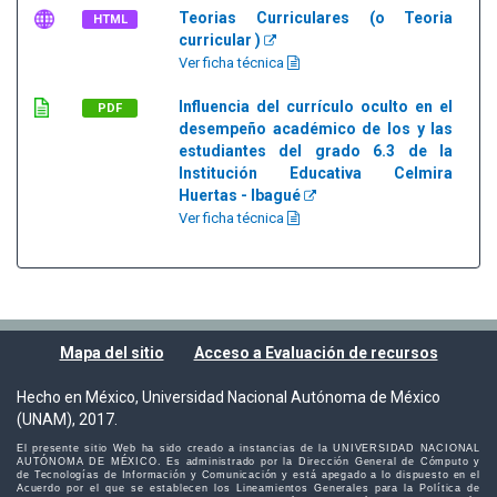
Teorias Curriculares (o Teoria
HTML
curricular )
Ver ficha técnica
Influencia del currículo oculto en el
PDF
desempeño académico de los y las
estudiantes del grado 6.3 de la
Institución Educativa Celmira
Huertas - Ibagué
Ver ficha técnica
Mapa del sitio
Acceso a Evaluación de recursos
Hecho en México, Universidad Nacional Autónoma de México
(UNAM), 2017.
El presente sitio Web ha sido creado a instancias de la UNIVERSIDAD NACIONAL
AUTÓNOMA DE MÉXICO. Es administrado por la Dirección General de Cómputo y
de Tecnologías de Información y Comunicación y está apegado a lo dispuesto en el
Acuerdo por el que se establecen los Lineamientos Generales para la Política de