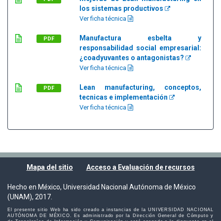
los sistemas productivos
Ver ficha técnica
Manufactura esbelta y
PDF
responsabilidad social empresarial:
¿coadyuvantes o antagonistas?
Ver ficha técnica
Lean manufacturing, conceptos,
PDF
tecnicas e implementación
Ver ficha técnica
Mapa del sitio
Acceso a Evaluación de recursos
Hecho en México, Universidad Nacional Autónoma de México
(UNAM), 2017.
El presente sitio Web ha sido creado a instancias de la UNIVERSIDAD NACIONAL
AUTÓNOMA DE MÉXICO. Es administrado por la Dirección General de Cómputo y