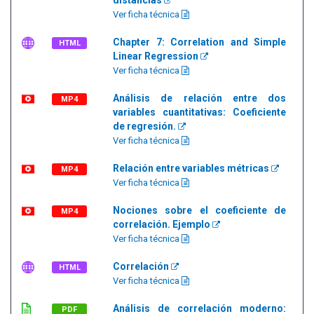
distancias
Ver ficha técnica
Chapter 7: Correlation and Simple
HTML
Linear Regression
Ver ficha técnica
Análisis de relación entre dos
MP4
variables cuantitativas: Coeficiente
de regresión.
Ver ficha técnica
Relación entre variables métricas
MP4
Ver ficha técnica
Nociones sobre el coeficiente de
MP4
correlación. Ejemplo
Ver ficha técnica
Correlación
HTML
Ver ficha técnica
Análisis de correlación moderno:
PDF