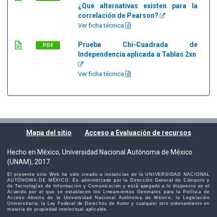
¿Qué alternativas existen para la
correlación de Pearson?
Ver ficha técnica
Prueba Chi-Cuadrada de
PDF
Independencia aplicada a Tablas 2xn
Ver ficha técnica
Mapa del sitio
Acceso a Evaluación de recursos
Hecho en México, Universidad Nacional Autónoma de México
(UNAM), 2017.
El presente sitio Web ha sido creado a instancias de la UNIVERSIDAD NACIONAL
AUTÓNOMA DE MÉXICO. Es administrado por la Dirección General de Cómputo y
de Tecnologías de Información y Comunicación y está apegado a lo dispuesto en el
Acuerdo por el que se establecen los Lineamientos Generales para la Política de
Acceso Abierto de la Universidad Nacional Autónoma de México, la Legislación
Universitaria, la Ley Federal de Derechos de Autor y cualquier otro ordenamiento en
materia de propiedad intelectual aplicable.