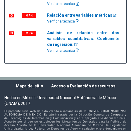
Ver ficha técnica
Relación entre variables métricas
MP4
Ver ficha técnica
Análisis de relación entre dos
MP4
variables cuantitativas: Coeficiente
de regresión.
Ver ficha técnica
Mapa del sitio
Acceso a Evaluación de recursos
Hecho en México, Universidad Nacional Autónoma de México
(UNAM), 2017.
El presente sitio Web ha sido creado a instancias de la UNIVERSIDAD NACIONAL
AUTÓNOMA DE MÉXICO. Es administrado por la Dirección General de Cómputo y
de Tecnologías de Información y Comunicación y está apegado a lo dispuesto en el
Acuerdo por el que se establecen los Lineamientos Generales para la Política de
Acceso Abierto de la Universidad Nacional Autónoma de México, la Legislación
Universitaria, la Ley Federal de Derechos de Autor y cualquier otro ordenamiento en