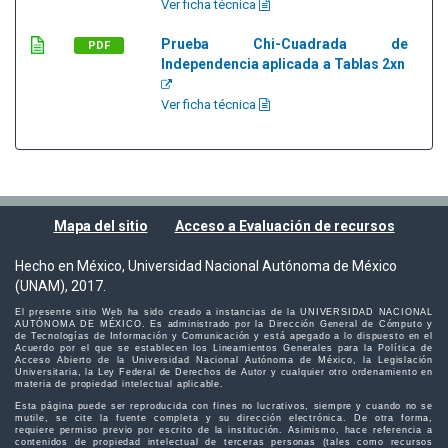
Ver ficha técnica
Prueba Chi-Cuadrada de
PDF
Independencia aplicada a Tablas 2xn
Ver ficha técnica
Mapa del sitio
Acceso a Evaluación de recursos
Hecho en México, Universidad Nacional Autónoma de México
(UNAM), 2017.
El presente sitio Web ha sido creado a instancias de la UNIVERSIDAD NACIONAL
AUTÓNOMA DE MÉXICO. Es administrado por la Dirección General de Cómputo y
de Tecnologías de Información y Comunicación y está apegado a lo dispuesto en el
Acuerdo por el que se establecen los Lineamientos Generales para la Política de
Acceso Abierto de la Universidad Nacional Autónoma de México, la Legislación
Universitaria, la Ley Federal de Derechos de Autor y cualquier otro ordenamiento en
materia de propiedad intelectual aplicable.
Esta página puede ser reproducida con fines no lucrativos, siempre y cuando no se
mutile, se cite la fuente completa y su dirección electrónica. De otra forma,
requiere permiso previo por escrito de la institución. Asimismo, hace referencia a
contenidos de propiedad intelectual de terceras personas (tales como recursos