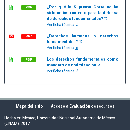
¿Por qué la Suprema Corte no ha
PDF
sido un instrumento para la defensa
de derechos fundamentales?
Ver ficha técnica
¿Derechos humanos o derechos
MP4
fundamentales?
Ver ficha técnica
Los derechos fundamentales como
PDF
mandato de optimización
Ver ficha técnica
Mapa del sitio
Acceso a Evaluación de recursos
Hecho en México, Universidad Nacional Autónoma de México
(UNAM), 2017.