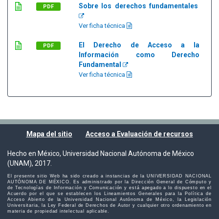
Sobre los derechos fundamentales
PDF
Ver ficha técnica
El Derecho de Acceso a la
PDF
Información como Derecho
Fundamental
Ver ficha técnica
Mapa del sitio
Acceso a Evaluación de recursos
Hecho en México, Universidad Nacional Autónoma de México
(UNAM), 2017.
El presente sitio Web ha sido creado a instancias de la UNIVERSIDAD NACIONAL
AUTÓNOMA DE MÉXICO. Es administrado por la Dirección General de Cómputo y
de Tecnologías de Información y Comunicación y está apegado a lo dispuesto en el
Acuerdo por el que se establecen los Lineamientos Generales para la Política de
Acceso Abierto de la Universidad Nacional Autónoma de México, la Legislación
Universitaria, la Ley Federal de Derechos de Autor y cualquier otro ordenamiento en
materia de propiedad intelectual aplicable.