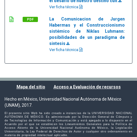
el desafío de nuestro destino cult
Ver ficha técnica
La Comunicacion de Jurgen
PDF
Habermas y el Construccionismo
sistémico de Niklas Luhmann:
posibilidades de un paradigma de
sintesis
Ver ficha técnica
Mapa del sitio
Acceso a Evaluación de recursos
Hecho en México, Universidad Nacional Autónoma de México
(UNAM), 2017.
El presente sitio Web ha sido creado a instancias de la UNIVERSIDAD NACIONAL
AUTÓNOMA DE MÉXICO. Es administrado por la Dirección General de Cómputo y
de Tecnologías de Información y Comunicación y está apegado a lo dispuesto en el
Acuerdo por el que se establecen los Lineamientos Generales para la Política de
Acceso Abierto de la Universidad Nacional Autónoma de México, la Legislación
Universitaria, la Ley Federal de Derechos de Autor y cualquier otro ordenamiento en
materia de propiedad intelectual aplicable.