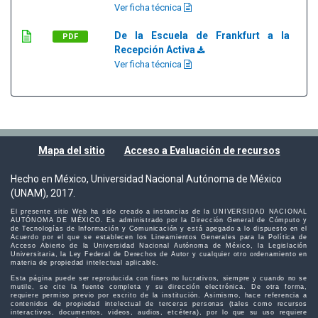
Ver ficha técnica
De la Escuela de Frankfurt a la
PDF
Recepción Activa
Ver ficha técnica
Mapa del sitio
Acceso a Evaluación de recursos
Hecho en México, Universidad Nacional Autónoma de México
(UNAM), 2017.
El presente sitio Web ha sido creado a instancias de la UNIVERSIDAD NACIONAL
AUTÓNOMA DE MÉXICO. Es administrado por la Dirección General de Cómputo y
de Tecnologías de Información y Comunicación y está apegado a lo dispuesto en el
Acuerdo por el que se establecen los Lineamientos Generales para la Política de
Acceso Abierto de la Universidad Nacional Autónoma de México, la Legislación
Universitaria, la Ley Federal de Derechos de Autor y cualquier otro ordenamiento en
materia de propiedad intelectual aplicable.
Esta página puede ser reproducida con fines no lucrativos, siempre y cuando no se
mutile, se cite la fuente completa y su dirección electrónica. De otra forma,
requiere permiso previo por escrito de la institución. Asimismo, hace referencia a
contenidos de propiedad intelectual de terceras personas (tales como recursos
interactivos, documentos, videos, audios, etcétera), por lo que su uso requiere