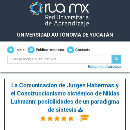
UNIVERSIDAD AUTÓNOMA DE YUCATÁN
Inicio
Publica recursos
Contacto
Búsqueda avanzada
La Comunicacion de Jurgen Habermas y
el Construccionismo sistémico de Niklas
Luhmann: posibilidades de un paradigma
de sintesis