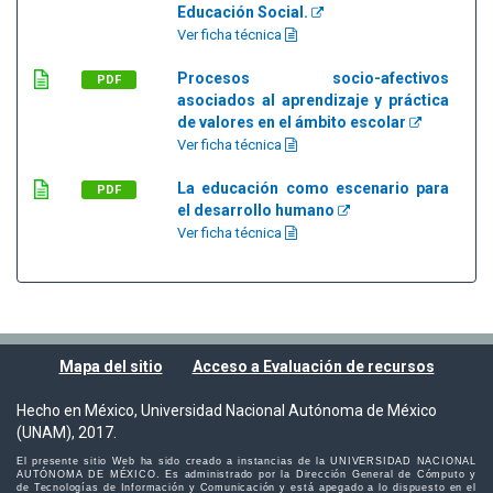
Educación Social.
Ver ficha técnica
Procesos socio-afectivos
PDF
asociados al aprendizaje y práctica
de valores en el ámbito escolar
Ver ficha técnica
La educación como escenario para
PDF
el desarrollo humano
Ver ficha técnica
Mapa del sitio
Acceso a Evaluación de recursos
Hecho en México, Universidad Nacional Autónoma de México
(UNAM), 2017.
El presente sitio Web ha sido creado a instancias de la UNIVERSIDAD NACIONAL
AUTÓNOMA DE MÉXICO. Es administrado por la Dirección General de Cómputo y
de Tecnologías de Información y Comunicación y está apegado a lo dispuesto en el