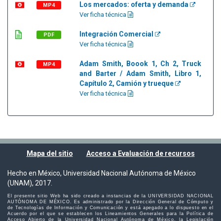
Los mercados: oferta y demanda
MP4
Ver ficha técnica
Integración Comercial
PDF
Ver ficha técnica
Adam Smith, Boook 1, Ch 2, Truck
MP4
and Barter / Adam Smith, Libro 1,
Capítulo 2, Camión y trueque
Ver ficha técnica
Mapa del sitio
Acceso a Evaluación de recursos
Hecho en México, Universidad Nacional Autónoma de México
(UNAM), 2017.
El presente sitio Web ha sido creado a instancias de la UNIVERSIDAD NACIONAL
AUTÓNOMA DE MÉXICO. Es administrado por la Dirección General de Cómputo y
de Tecnologías de Información y Comunicación y está apegado a lo dispuesto en el
Acuerdo por el que se establecen los Lineamientos Generales para la Política de
Acceso Abierto de la Universidad Nacional Autónoma de México, la Legislación